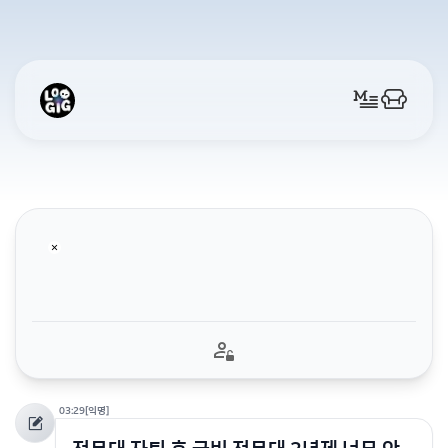
03:29
[익명]