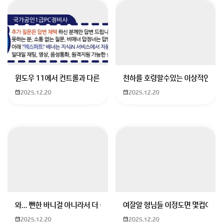
전문대학교 자퇴후 국비
네, 학교 자퇴를 하셔도 국민내일배움카드 발급 가능하세
윈도우 11에서 컨트롤과 다른 키가 같이 안눌림 게임을 하는 중에 컨트롤
천하를 호령할수있는 이상적인 몸
요
2025.12.20
2025.12.20
2년제 대학교 재학생은 휴학증명서
즉 재학중에서 2년미만 남으신 대학생 이심으로, 학교 자
퇴하지않으셔도
국비지원 가능한 대상자 입니다. ( 휴학도 고민해 보시는
게 좋겠구요 )
와... 뻔한 바니걸 아니라서 더 좋음
여잘알 형님들 이정도면 몇컵이에요
--------------------------------------------------
2025.12.20
2025.12.20