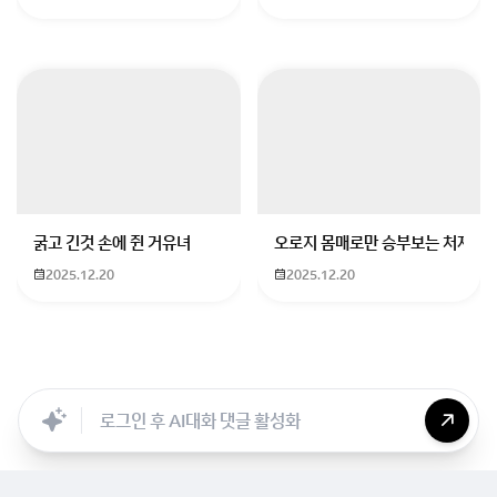
굵고 긴것 손에 쥔 거유녀
오로지 몸매로만 승부보는 처자
2025.12.20
2025.12.20
모든 직종이 마찬가지 이지만, 해보지 않고는 적성을 이
야기하기 어렵습니다.
공부해보시면 나름 고충도있고, 어려운점도 많다는점 참
Searc..
Store
ANON
Image..
Blog
Chara..
Archi..
고하시구요.
IT 교육과정을 희망하시는 분들은 참고하셔서 자문구하
십시요.