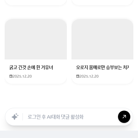
지출하는 40대고객분들과 자녀가 있는 가정까지 모두
혜택을 누릴수있는 메리트가 가득한 카드입니다.
혜택 설명전에 앞서,
1금융권 신용카드이용시 해당은행에서 추후 대출이나
이외 서비스이용시에도 이율이나 한도등 우대받으실수
있습니다.
또한 은행내부등급 (ASS) 상향은 은행신용카드 거래실
굵고 긴것 손에 쥔 거유녀
오로지 몸매로만 승부보는 처자
적이있어야만 상향이 가능합니다.
2025.12.20
2025.12.20
따라서 1금융권 신용카드 최소 한장쯤은 필수로 꼭!! 권
해드립니다.
Searc..
Store
ANON
Image..
Blog
Chara..
Archi..
고객님들의 소중한 후기!!
안녕하세요 ^^ 신한담당플래너 신플 입니다. 우선 귀한
시간 내시어 문의주신 모든분들께 다시한번 감사의 말씀
드립니다. 후기 작성을 원하시는 고객분들이 많아 해당
글을 게시하게되었습니다^^ 부족했던점/ 좋았던부분/