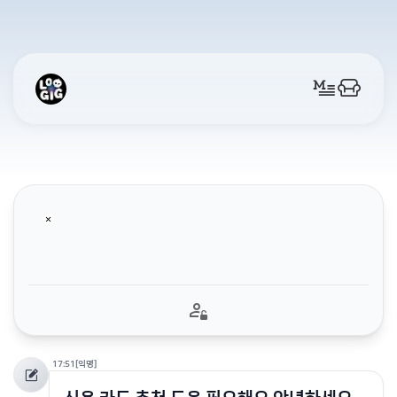
17:51
[익명]