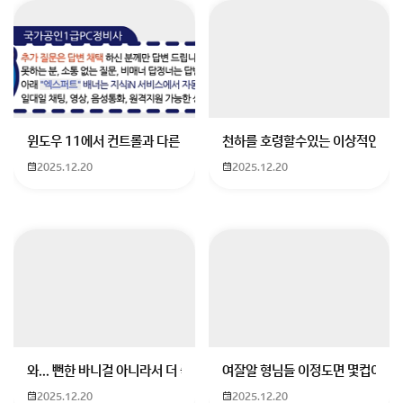
윈도우 11에서 컨트롤과 다른 키가 같이 안눌림 게임을 하는 중에 컨트롤
천하를 호령할수있는 이상적인 몸
안녕하세요! 추천에 앞서, 우선 카드 혜택만 확인하시고
2025.12.20
2025.12.20
신청하시면 안됩니다!
실적조건및 실적 제외 대상/ 카드혜택 적용 제외대상 등
의 부가적인 조건들이 있기에 카드혜택을 전혀 받지 못
하는 경우도 많습니다.
이러한 종합적인 이유로, 그 중 가장 일상생활에 가장 메
리트있는 카드로 적극 권해드립니다.
< Point Plan plus > 카드는 20대~30대 고객분들에
소비패턴을 겨냥한 가장 메리트있는 카드로 손꼽히며,
와... 뻔한 바니걸 아니라서 더 좋음
여잘알 형님들 이정도면 몇컵이에요
또한 맞벌이 부부나 매월 40 -100만원 이상 생활비를
2025.12.20
2025.12.20