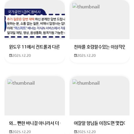
자연산 참돔의 알은 일반적으로 섭취 가능하나, 안전성을
윈도우 11에서 컨트롤과 다른 키가 같이 안눌림 게임을 하는 중에 컨트롤
천하를 호령할수있는 이상적인 몸
위해 반드시 신선한 상태에서 조리 후 섭취해야 합니다.
2025.12.20
2025.12.20
알탕 형태로 조리하는 것은 좋은 방법이며,
소금에 절이거나 볶아서도 즐길 수 있습니다.
안전하게 요리해 맛있게 드시기 바랍니다.
회원가입 혹은 광고 [X]를 누르면 내용이 보입니다
와... 뻔한 바니걸 아니라서 더 좋음
여잘알 형님들 이정도면 몇컵이에요
2025.12.20
2025.12.20