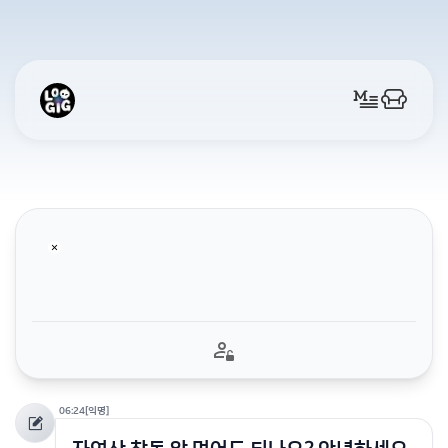
06:24
[익명]