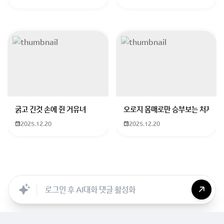
굵고 긴것 손에 쥔 거유녀
오로지 몸매로만 승부보는 처자
2025.12.20
2025.12.20
Searc..
Store
ANON
Image..
Blog
Chara..
Archi..