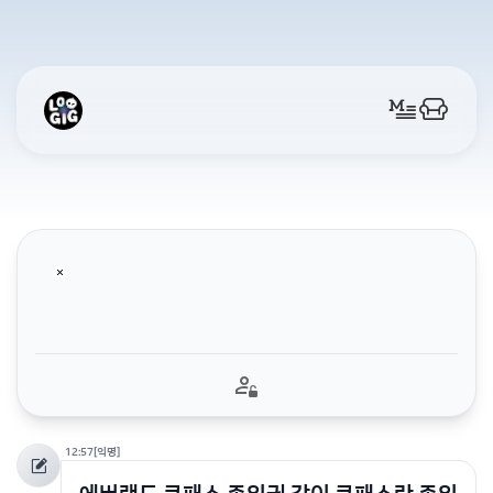
12:57
[익명]