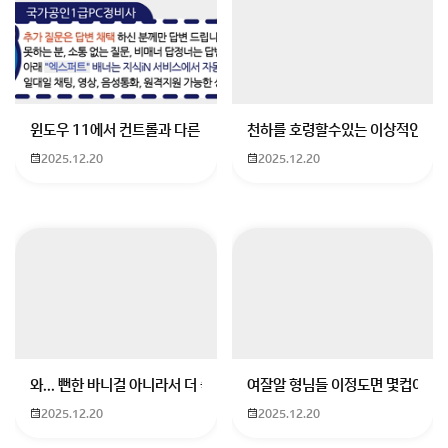
Q. 에버랜드 갈 건데 종일권이랑 큐패스 둘 다 사야 하나
요?
A.
네,
종일권과 큐패스는 별도 구매
입니다.
윈도우 11에서 컨트롤과 다른 키가 같이 안눌림 게임을 하는 중에 컨트롤
천하를 호령할수있는 이상적인 몸
종일권
: 에버랜드 입장 및 놀이기구 자유 이용을 위한 기본 입장권
2025.12.20
2025.12.20
큐패스(Q-PASS)
: 인기 놀이기구를
줄 서지 않고 빠르게 이용
할 수 있는 우선
즉,
큐패스만 있어서는 입장 불가하고 종일권은 반드시
필요
합니다.
놀이기구를 더 효율적으로 즐기고 싶다면
종일권 + 큐패
스 조합
이 좋습니다.
에버랜드 종일권과 큐패스 차이｜둘 다 사야 할까? 구매
와... 뻔한 바니걸 아니라서 더 좋음
여잘알 형님들 이정도면 몇컵이에요
팁 & 사용법 총정리 (2025 최신)
에버랜드 종일권 vs 큐패스 차이｜둘 다 필요한가요? 구
2025.12.20
2025.12.20
매 가이드 완전정리에버랜드를 처음 가보거나, 정말 오랜